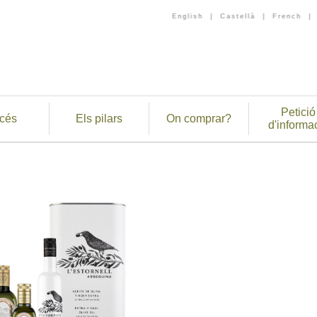
English
|
Castellà
|
French
|
Petició
cés
Els pilars
On comprar?
d'informa