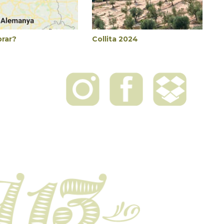
rar?
Collita 2024