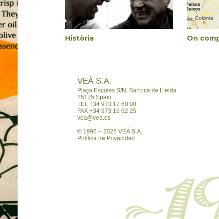
Història
On comp
VEÀ S.A.
Plaça Escoles S/N,
Sarroca de Lleida
25175 Spain
TEL +34 973 12 60 00
FAX +34 973 16 62 25
vea@vea.es
© 1996 – 2026 VEÁ S.A.
Política de Privacidad