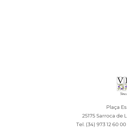
Plaça Esc
25175 Sarroca de Ll
Tel. (34) 973 12 60 00 