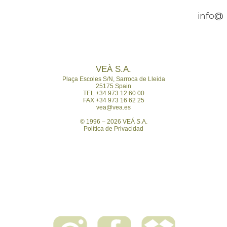
info@v
VEÀ S.A.
Plaça Escoles S/N,
Sarroca de Lleida
25175 Spain
TEL +34 973 12 60 00
FAX +34 973 16 62 25
vea@vea.es
© 1996 – 2026 VEÁ S.A.
Política de Privacidad