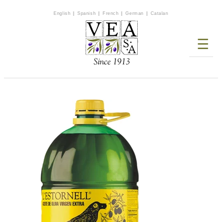
English
|
Spanish
|
French
|
German
|
Catalan
☰