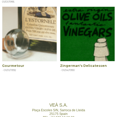
01/01/1995
Gourmetour
Zingerman's Delicatessen
· 01/01/1992
· 01/04/1990
VEÀ S.A.
Plaça Escoles S/N,
Sarroca de Lleida
25175 Spain