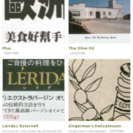
Plus
The Olive Oil
· 01/07/1997
· 02/02/1995
Lérida L'Estornell
Zingerman's Delicatessen
Anuncio en una revista de alimentación ·
Zingerman's Delicatessen · 01/01/1993