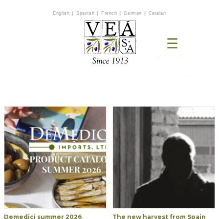
English
|
Spanish
|
French
|
German
|
Catalan
☰
Demedici summer 2026
The new harvest from Spain